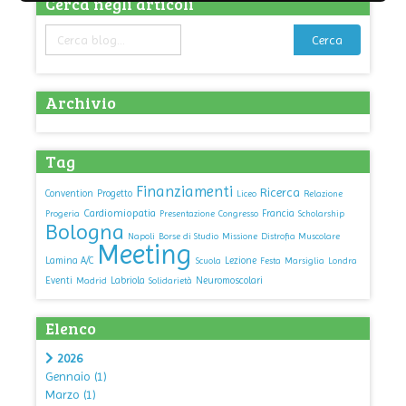
Cerca negli articoli
Cerca
Archivio
Tag
Finanziamenti
Ricerca
Convention
Progetto
Liceo
Relazione
Cardiomiopatia
Francia
Progeria
Presentazione
Congresso
Scholarship
Bologna
Napoli
Borse di Studio
Missione
Distrofia Muscolare
Meeting
Lamina A/C
Lezione
Scuola
Festa
Marsiglia
Londra
Eventi
Labriola
Neuromoscolari
Madrid
Solidarietà
Elenco
2026
Gennaio
(1)
Marzo
(1)