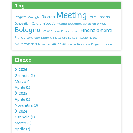
Tag
Meeting
Ricerca
Progetto
Eventi
Labriola
Marsiglia
Cardiomiopatia
Convention
Madrid
Solidarietà
Scholarship
Festa
Bologna
Finanziamenti
Lezione
Liceo
Presentazione
Francia
Congresso
Distrofia Muscolare
Borse di Studio
Napoli
Neuromoscolari
Lamina A/C
Missione
Scuola
Relazione
Progeria
Londra
Elenco
2026
Gennaio
(1)
Marzo
(1)
Aprile
(1)
2025
Aprile
(1)
Novembre
(3)
2024
Gennaio
(1)
Marzo
(1)
Aprile
(2)