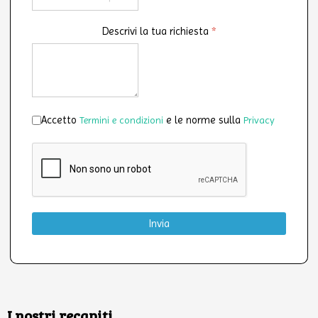
Descrivi la tua richiesta
*
Accettazione
*
Accetto
e le norme sulla
Termini e condizioni
Privacy
Invia
I nostri recapiti