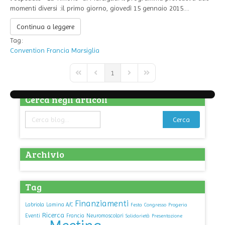
momenti diversi :il primo giorno, giovedì 15 gennaio 2015....
Continua a leggere
Tag:
Convention
Francia
Marsiglia
1
First Page
Previous Page
Next Page
Last Page
Cerca negli articoli
Cerca
Archivio
Tag
Finanziamenti
Labriola
Lamina A/C
Festa
Congresso
Progeria
Ricerca
Eventi
Francia
Neuromoscolari
Solidarietà
Presentazione